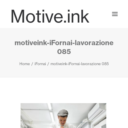
Motive.ink
motiveink-iFornai-lavorazione
Projects
085
Home
iFornai
motiveink-iFornai-lavorazione 085
Journal
Contact