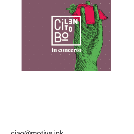
ciao@motive.ink