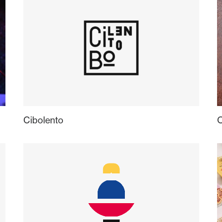
Cibolento
O